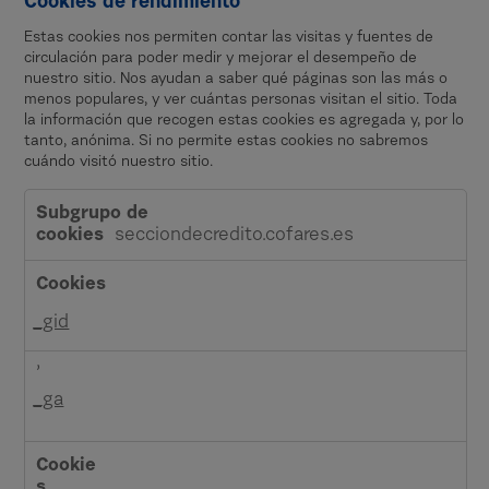
Cookies de rendimiento
Estas cookies nos permiten contar las visitas y fuentes de
circulación para poder medir y mejorar el desempeño de
nuestro sitio. Nos ayudan a saber qué páginas son las más o
menos populares, y ver cuántas personas visitan el sitio. Toda
la información que recogen estas cookies es agregada y, por lo
tanto, anónima. Si no permite estas cookies no sabremos
cuándo visitó nuestro sitio.
C
o
secciondecredito.cofares.es
o
k
i
_gid
e
s
,
d
_ga
e
r
e
n