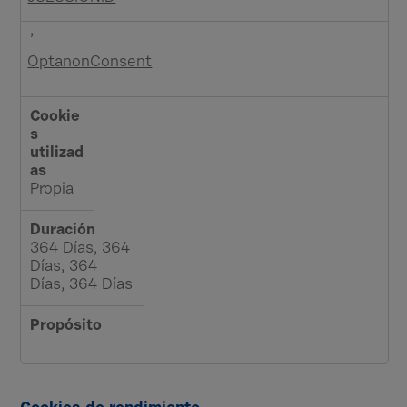
c
,
t
a
OptanonConsent
m
e
n
t
e
n
Propia
e
c
e
364 Días, 364
Días, 364
s
Días, 364 Días
a
r
i
a
s