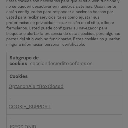
Estas cookies son necesarias para que el sitio web funcione y
no se pueden desactivar en nuestros sistemas. Usualmente
están configuradas para responder a acciones hechas por
usted para recibir servicios, tales como ajustar sus
preferencias de privacidad, iniciar sesión en el sitio, o llenar
formularios. Usted puede configurar su navegador para
bloquear o alertar la presencia de estas cookies, pero algunas
partes del sitio web no funcionarán. Estas cookies no guardan
ninguna información personal identificable.
C
o
secciondecredito.cofares.es
o
k
i
OptanonAlertBoxClosed
e
s
,
e
COOKIE_SUPPORT
s
t
,
r
i
JSESSIONID