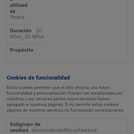
d
i
m
Propia
i
e
10
Años, 10 Años
n
t
o
Cookies de funcionalidad
Estas cookies permiten que el sitio ofrezca una mejor
funcionalidad y personalización. Pueden ser establecidas por
nosotros o por terceras partes cuyos servicios hemos
agregado a nuestras páginas. Si no permite estas cookies
algunos de nuestros servicios no funcionarán correctamente.
C
o
secciondecredito.cofares.es