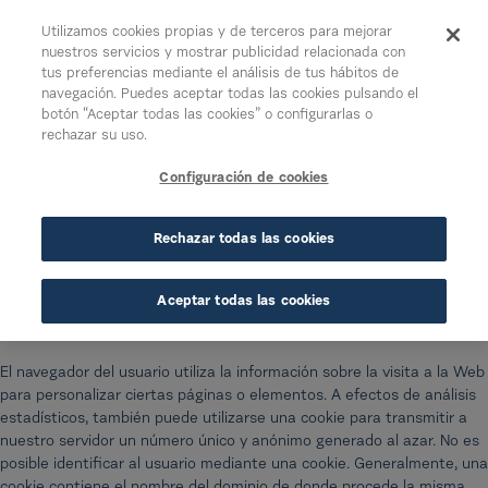
Saltar al contenido principal
Utilizamos cookies propias y de terceros para mejorar
nuestros servicios y mostrar publicidad relacionada con
tus preferencias mediante el análisis de tus hábitos de
Acceder
navegación. Puedes aceptar todas las cookies pulsando el
botón “Aceptar todas las cookies” o configurarlas o
Política de cookies
rechazar su uso.
Configuración de cookies
¿Qué es una cookie?
Rechazar todas las cookies
Una cookie es un fichero que se descarga en el
ordenador/smartphone/tablet del usuario al acceder a determinadas
Aceptar todas las cookies
páginas web, para almacenar y recuperar información sobre la
navegación que se efectúa desde dicho equipo.
El navegador del usuario utiliza la información sobre la visita a la Web
para personalizar ciertas páginas o elementos. A efectos de análisis
estadísticos, también puede utilizarse una cookie para transmitir a
nuestro servidor un número único y anónimo generado al azar. No es
posible identificar al usuario mediante una cookie. Generalmente, una