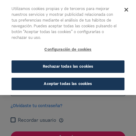
Saltar al contenido principal
Utilizamos cookies propias y de terceros para mejorar
nuestros servicios y mostrar publicidad relacionada con
tus preferencias mediante el análisis de tus hábitos de
navegación. Puedes aceptar todas las cookies pulsando el
botón “Aceptar todas las cookies” o configurarlas o
Acceso a Sección de Crédito
rechazar su uso.
Login
Configuración de cookies
Usuario
Requerido
Rechazar todas las cookies
Contraseña
Requerido
Aceptar todas las cookies
¿Olvidaste tu contraseña?
Recordar usuario