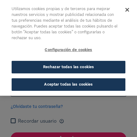
Saltar al contenido principal
Utilizamos cookies propias y de terceros para mejorar
nuestros servicios y mostrar publicidad relacionada con
tus preferencias mediante el análisis de tus hábitos de
navegación. Puedes aceptar todas las cookies pulsando el
botón “Aceptar todas las cookies” o configurarlas o
Acceso a Sección de Crédito
rechazar su uso.
Login
Configuración de cookies
Usuario
Requerido
Rechazar todas las cookies
Contraseña
Requerido
Aceptar todas las cookies
¿Olvidaste tu contraseña?
Recordar usuario